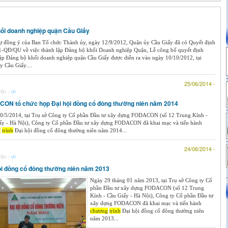
hối doanh nghiệp quận Cầu Giấy
ự đồng ý của Ban Tổ chức Thành ủy, ngày 12/9/2012, Quận ủy Cầu Giấy đã có Quyết định
1-QĐ/QU về việc thành lập Đảng bộ khối Doanh nghiệp Quận, Lễ công bố quyết định
lập Đảng bộ khối doanh nghiệp quận Cầu Giấy được diễn ra vào ngày 10/10/2012, tại
 Cầu Giấy....
25/06/2014 -
tin :
-/-
ON tổ chức họp Đại hội đồng cổ đông thường niên năm 2014
0/5/2014, tại Trụ sở Công ty Cổ phần Đầu tư xây dựng FODACON (số 12 Trung Kính -
ấy - Hà Nội), Công ty Cổ phần Đầu tư xây dựng FODACON đã khai mạc và tiến hành
g
trình
Đại hội đồng cổ đông thường niên năm 2014...
24/06/2014 -
tin :
-/-
ội đồng cổ đông thường niên năm 2013
Ngày 29 tháng 01 năm 2013, tại Trụ sở Công ty Cổ
phần Đầu tư xây dựng FODACON (số 12 Trung
Kính - Cầu Giấy - Hà Nội), Công ty Cổ phần Đầu tư
xây dựng FODACON đã khai mạc và tiến hành
chương
trình
Đại hội đồng cổ đông thường niên
năm 2013...