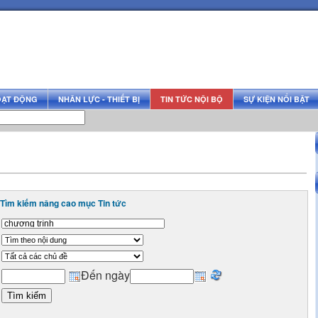
OẠT ĐỘNG
NHÂN LỰC - THIẾT BỊ
TIN TỨC NỘI BỘ
SỰ KIỆN NỔI BẬT
Tìm kiếm nâng cao mục Tin tức
Đến ngày