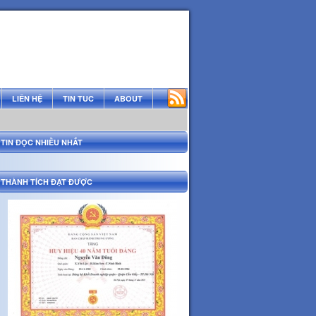
LIÊN HỆ
TIN TUC
ABOUT
TIN ĐỌC NHIỀU NHẤT
THÀNH TÍCH ĐẠT ĐƯỢC