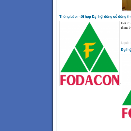
Thông báo mời họp Đại hội đồng cổ đông t
Hội đồ
tham d
Nguồn 
Đại h