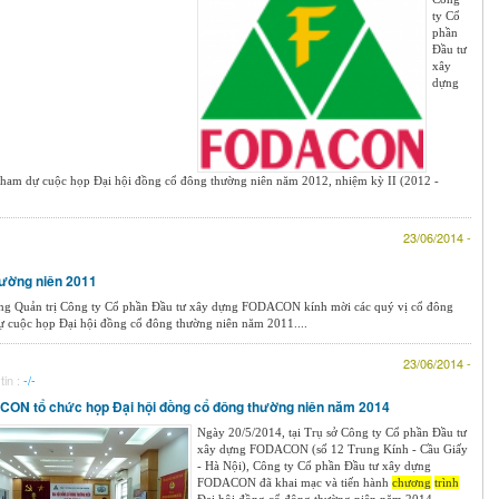
ty Cổ
phần
Đầu tư
xây
dựng
ham dự cuộc họp Đại hội đồng cổ đông thường niên năm 2012, nhiệm kỳ II (2012 -
23/06/2014 -
hường niên 2011
ng Quản trị Công ty Cổ phần Đầu tư xây dựng FODACON kính mời các quý vị cổ đông
ự cuộc họp Đại hội đồng cổ đông thường niên năm 2011....
23/06/2014 -
tin :
-/-
ON tổ chức họp Đại hội đồng cổ đông thường niên năm 2014
Ngày 20/5/2014, tại Trụ sở Công ty Cổ phần Đầu tư
xây dựng FODACON (số 12 Trung Kính - Cầu Giấy
- Hà Nội), Công ty Cổ phần Đầu tư xây dựng
FODACON đã khai mạc và tiến hành
chương
trình