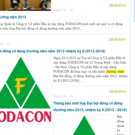
23/06/2014 -
Nguồn tin :
-/-
hường niên 2013
ng Quản trị Công ty Cổ phần Đầu tư xây dựng FODACON kính mời các quý vị cổ đông
ự cuộc họp Đại hội đồng cổ đông thường niên năm 2013...
23/06/2014 -
tin :
-/-
ội đồng cổ đông thường niên năm 2012 nhiệm kỳ II (2012-2016)
Ngày 05/1/2012 tại Trụ sở Công ty Cổ phần Đầu tư
xây dựng FODACON (số 12 Trung Kính - Cầu Giấy
- Hà Nội), Công ty Cổ phần Đầu tư xây dựng
FODACON đã khai mạc và tiến hành
chương
trình
Đại hội đồng cổ đông thường niên năm 2012, nhiệm
kỳ II (2012-2016)...
23/06/2014 -
Nguồn tin :
-/-
Thông báo mời họp Đại hội đồng cổ đông
thường niên 2012, nhiệm kỳ II (2012 - 2016)
Hội
đồng
Quản
trị
Công