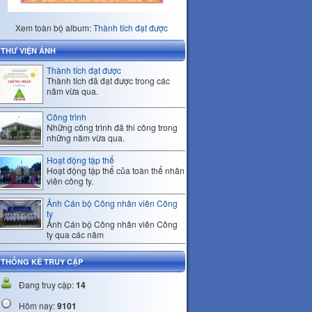
Xem toàn bộ album:
Thành tích đạt được
THƯ VIỆN ẢNH
Thành tích đạt được
Thành tích đã đạt được trong các
năm vừa qua.
Công trình
Những công trình đã thi công trong
những năm vừa qua.
Hoạt động tập thể
Hoạt động tập thể của toàn thể nhân
viên công ty.
Ảnh Cán bộ Công nhân viên Công
ty
Ảnh Cán bộ Công nhân viên Công
ty qua các năm
THỐNG KÊ TRUY CẬP
Đang truy cập:
14
Hôm nay:
9101