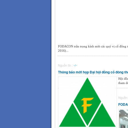
FODACON trân trọng kính mời các quý vị cổ đông t
2016)...
Nguồn tin :
-/-
Thông báo mời họp Đại hội đồng cổ đông t
Hội đồ
tham d
Nguồn 
FODAC