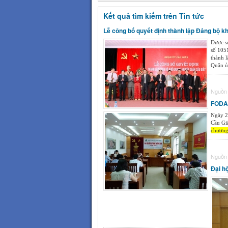
Kết quả tìm kiếm trên Tin tức
Lễ công bố quyết định thành lập Đảng bộ k
Được s
số 105
thành 
Quận ủy
Nguồn 
FODAC
Ngày 2
Cầu Gi
chươn
Nguồn 
Đại h