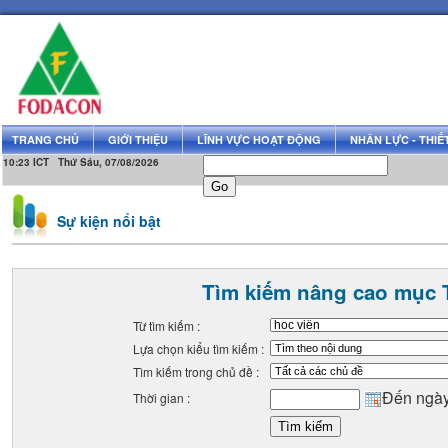
TRANG CHỦ
GIỚI THIỆU
LĨNH VỰC HOẠT ĐỘNG
NHÂN LỰC - THIẾT
10:23 ICT Thứ Sáu, 07/08/2026
Sự kiện nổi bật
Tìm kiếm nâng cao mục 
Từ tìm kiếm :
Lựa chọn kiểu tìm kiếm :
Tìm kiếm trong chủ đề :
Đến ngà
Thời gian :