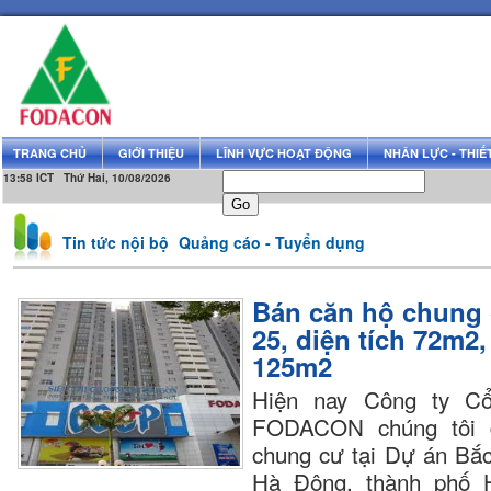
TRANG CHỦ
GIỚI THIỆU
LĨNH VỰC HOẠT ĐỘNG
NHÂN LỰC - THIẾT
13:58 ICT Thứ Hai, 10/08/2026
Tin tức nội bộ
Quảng cáo - Tuyển dụng
Bán căn hộ chung 
25, diện tích 72m2
125m2
Hiện nay Công ty C
FODACON chúng tôi 
chung cư tại Dự án Bắ
Hà Đông, thành phố H