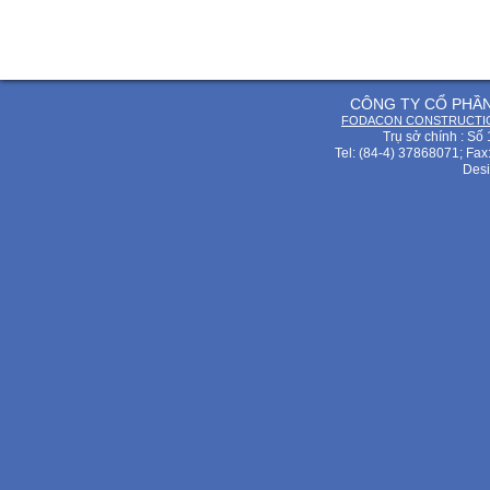
CÔNG TY CỔ PHẦ
FODACON CONSTRUCTIO
Trụ sở chính : Số
Tel: (84-4) 37868071; Fax
Desi