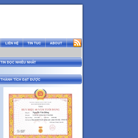
LIÊN HỆ
TIN TUC
ABOUT
TIN ĐỌC NHIỀU NHẤT
THÀNH TÍCH ĐẠT ĐƯỢC