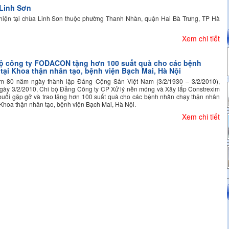
 Linh Sơn
iện tại chùa Linh Sơn thuộc phường Thanh Nhàn, quận Hai Bà Trưng, TP Hà
Xem chi tiết
ộ công ty FODACON tặng hơn 100 suất quà cho các bệnh
tại Khoa thận nhân tạo, bệnh viện Bạch Mai, Hà Nội
m 80 năm ngày thành lập Đảng Cộng Sản Việt Nam (3/2/1930 – 3/2/2010),
gày 3/2/2010, Chi bộ Đảng Công ty CP Xử lý nền móng và Xây lắp Constrexim
buổi gặp gỡ và trao tặng hơn 100 suất quà cho các bệnh nhân chạy thận nhân
i Khoa thận nhân tạo, bệnh viện Bạch Mai, Hà Nội.
Xem chi tiết