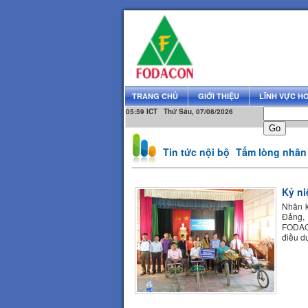
TRANG CHỦ
GIỚI THIỆU
LĨNH VỰC H
05:59 ICT Thứ Sáu, 07/08/2026
Tin tức nội bộ
Tấm lòng nhân 
Kỷ ni
Nhân k
Đảng,
FODACO
điều d