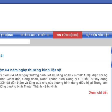
OẠT ĐỘNG
NHÂN LỰC - THIẾT BỊ
TIN TỨC NỘI BỘ
SỰ KIỆN NỔI BẬT
ái
ệm 64 năm ngày thương binh liệt sỹ
ỷ niệm 64 năm ngày thương binh liệt sỹ, sáng ngày 27/7/2011, đại diện chi bộ
 Ban Giám đốc, Công đoàn, Đoàn Thanh niên Công ty CP Đầu tư xây dựng
N đã đến thăm và tặng quà cho các thương binh đang điều trị tại Trung tâm
ưỡng thương binh Thuận Thành - Bắc Ninh
Xem chi tiết