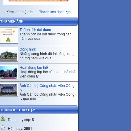
Xem toàn bộ album:
Thành tích đạt được
THƯ VIỆN ẢNH
Thành tích đạt được
Thành tích đã đạt được trong các
năm vừa qua.
Công trình
Những công trình đã thi công trong
những năm vừa qua.
Hoạt động tập thể
Hoạt động tập thể của toàn thể nhân
viên công ty.
Ảnh Cán bộ Công nhân viên Công
ty
Ảnh Cán bộ Công nhân viên Công
ty qua các năm
THỐNG KÊ TRUY CẬP
Đang truy cập:
5
Hôm nay:
2581