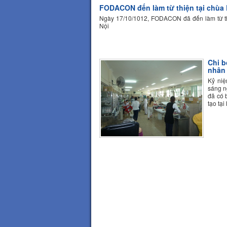
FODACON đến làm từ thiện tại chùa
Ngày 17/10/1012, FODACON đã đến làm từ th
Nội
Chi b
nhân 
Kỷ niệ
sáng n
đã có 
tạo tạ