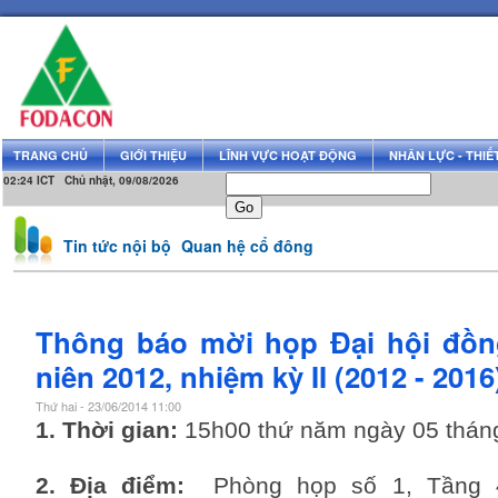
TRANG CHỦ
GIỚI THIỆU
LĨNH VỰC HOẠT ĐỘNG
NHÂN LỰC - THIẾT
02:24 ICT Chủ nhật, 09/08/2026
Tin tức nội bộ
Quan hệ cổ đông
Thông báo mời họp Đại hội đồ
niên 2012, nhiệm kỳ II (2012 - 2016
Thứ hai - 23/06/2014 11:00
1. Thời gian:
15h00 thứ năm ngày 05 thán
2. Địa điểm:
Phòng họp số 1, Tầng 4