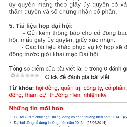
ủy quyền mang theo giấy ủy quyền có x
thẩm quyền và sổ chứng nhận cổ phần.
5. Tài liệu họp đại hội:
- Gửi kèm thông báo cho cổ đông bao 
hội, mấu giấy ủy quyền, giấy xác nhận.
- Các tài liệu khác phục vụ kỳ họp sẽ đư
đông trước giời khai mạc Đại hội.
Tổng số điểm của bài viết là: 0 trong 0 đánh g
Click để đánh giá bài viết
hội đồng
,
quản trị
,
công ty
,
cổ phần
Từ khóa:
đông
,
tham dự
,
thường niên
,
nhiệm kỳ
Những tin mới hơn
•
FODACON tổ chức họp Đại hội đồng cổ đông thường niên năm 2014
(2
•
Đại hội đồng cổ đông thường niên năm 2013
(23/06/2014)