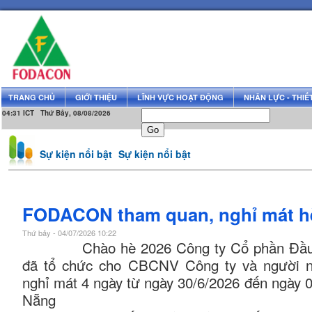
TRANG CHỦ
GIỚI THIỆU
LĨNH VỰC HOẠT ĐỘNG
NHÂN LỰC - THIẾT
04:31 ICT Thứ Bảy, 08/08/2026
Sự kiện nổi bật
Sự kiện nổi bật
FODACON tham quan, nghỉ mát hè
Thứ bảy - 04/07/2026 10:22
Chào hè 2026 Công ty Cổ phần Đầu 
đã tổ chức cho CBCNV Công ty và người nh
nghỉ mát 4 ngày từ ngày 30/6/2026 đến ngày 0
Nẵng