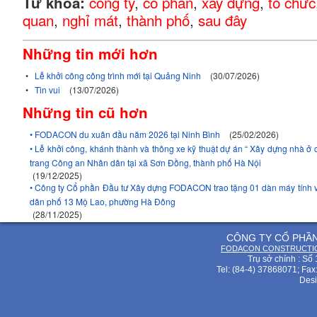
công ty
,
cổ phần
,
xây dựng
,
tổ chức
Từ khóa:
quan
,
nghỉ mát
,
thành phố
,
sau đây
Những tin mới hơn
•
Lễ khởi công công trình mới tại Quảng Ninh
(30/07/2026)
•
Tin vui
(13/07/2026)
Những tin cũ hơn
• FODACON du xuân đầu năm 2026 tại Ninh Bình
(25/02/2026)
• Lễ khởi công, khánh thành và thông xe kỹ thuật dự án “ Xây dựng nhà ở 
trang Công an Nhân dân tại xã Sơn Đồng, thành phố Hà Nội
(19/12/2025)
• Công ty Cổ phần Đầu tư Xây dựng FODACON trao tặng 01 dàn máy tính v
dân phố 13 Mộ Lao, phường Hà Đông
(28/11/2025)
CÔNG TY CỔ PHẦ
FODACON CONSTRUCTIO
Trụ sở chính : Số
Tel: (84-4) 37868071; Fax
Desi