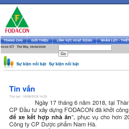
TRANG CHỦ
GIỚI THIỆU
LĨNH VỰC HOẠT ĐỘNG
NHÂN LỰC - THIẾT
03:02 ICT Thứ Bảy, 08/08/2026
Sự kiện nổi bật
Sự kiện nổi bật
Tin vắn
Thứ hai - 18/06/2018 14:03
Ngày 17 tháng 6 năm 2018, tại Thành 
CP Đầu tư xây dựng FODACON đã khởi công x
”, phục vụ cho hơn 2
để xe kết hợp nhà ăn
Công ty CP Dược phẩm Nam Hà.