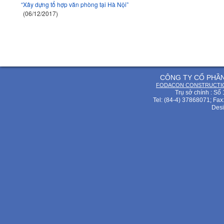
“Xây dựng tổ hợp văn phòng tại Hà Nội”
(06/12/2017)
CÔNG TY CỔ PHẦ
FODACON CONSTRUCTIO
Trụ sở chính : Số
Tel: (84-4) 37868071; Fax
Desi