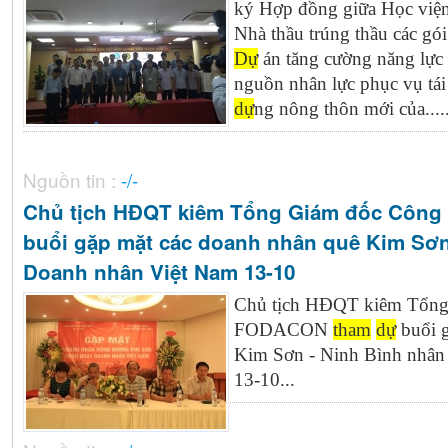
ký Hợp đồng giữa Học việ
Nhà thầu trúng thầu các gó
Dự
án tăng cường năng lực
nguồn nhân lực phục vụ tái
dự
ng nông thôn mới của.....
Nguồn tin :
-/-
Chủ tịch HĐQT kiêm Tổng Giám đốc Côn
buổi gặp mặt các doanh nhân quê Kim Sơn
Doanh nhân Việt Nam 13-10
Chủ tịch HĐQT kiêm Tổng
FODACON
tham
dự
buổi g
Kim Sơn - Ninh Bình nhân
13-10...