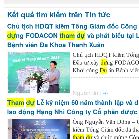
Kết quả tìm kiếm trên Tin tức
Chủ tịch HĐQT kiêm Tổng Giám đốc Công 
dự
ng FODACON
tham
dự
và phát biểu tại
Bệnh viên Đa Khoa Thanh Xuân
Chủ tịch HĐQT kiêm Tổng
Đầu tư xây
dự
ng FODAC
Khởi công
Dự
án Bệnh viê
Nguồn tin :
-/-
Tham
dự
Lễ kỷ niệm 60 năm thành lập và
lao động Hạng Nhì Công ty Cổ phần dượ
Ông Nguyễn Văn Đông – Ch
kiêm Tổng Giám đốc đã t
tham
dự
và chúc mừng Côn