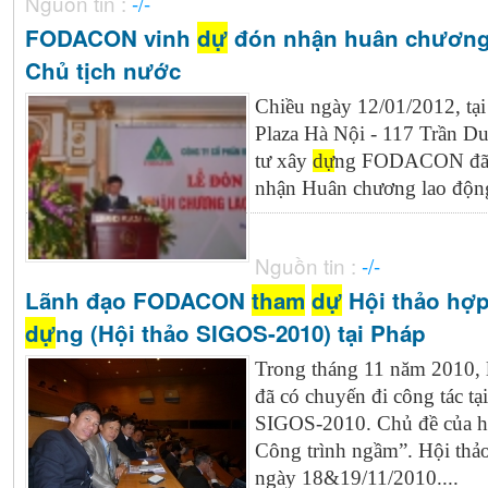
Nguồn tin :
-/-
FODACON vinh
dự
đón nhận huân chương 
Chủ tịch nước
Chiều ngày 12/01/2012, tại
Plaza Hà Nội - 117 Trần 
tư xây
dự
ng FODACON đã l
nhận Huân chương lao động 
Nguồn tin :
-/-
Lãnh đạo FODACON
tham
dự
Hội thảo hợp 
dự
ng (Hội thảo SIGOS-2010) tại Pháp
Trong tháng 11 năm 2010
đã có chuyến đi công tác tạ
SIGOS-2010. Chủ đề của hộ
Công trình ngầm”. Hội thảo 
ngày 18&19/11/2010....