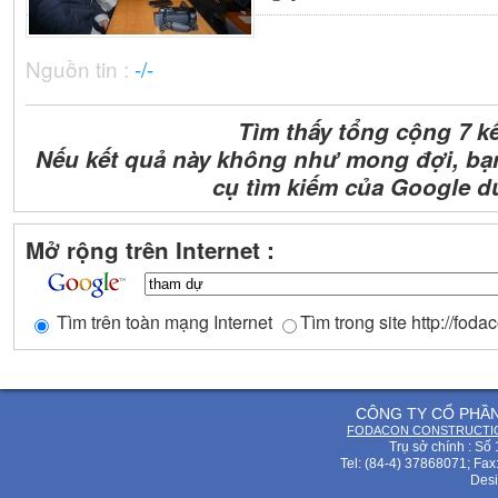
Nguồn tin :
-/-
Tìm thấy tổng cộng 7 k
Nếu kết quả này không như mong đợi, bạ
cụ tìm kiếm của Google d
Mở rộng trên Internet :
Tìm trên toàn mạng Internet
Tìm trong site http://fod
CÔNG TY CỔ PHẦ
FODACON CONSTRUCTIO
Trụ sở chính : Số
Tel: (84-4) 37868071; Fax
Desi