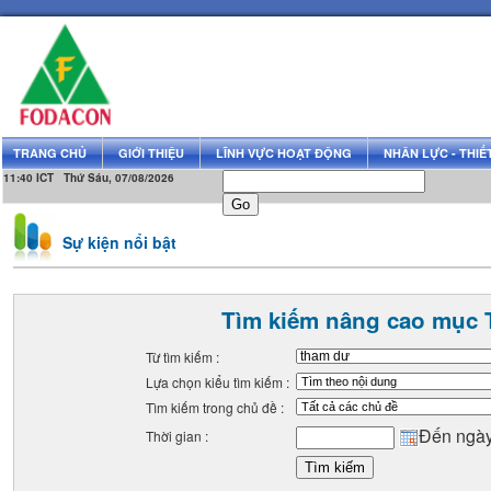
TRANG CHỦ
GIỚI THIỆU
LĨNH VỰC HOẠT ĐỘNG
NHÂN LỰC - THIẾT
11:40 ICT Thứ Sáu, 07/08/2026
Sự kiện nổi bật
Tìm kiếm nâng cao mục 
Từ tìm kiếm :
Lựa chọn kiểu tìm kiếm :
Tìm kiếm trong chủ đề :
Đến ngà
Thời gian :